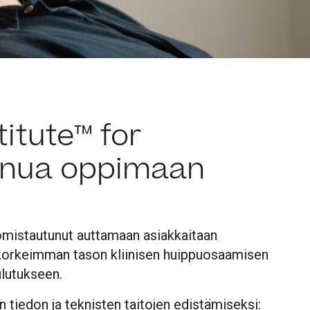
titute™ for
sinua oppimaan
 omistautunut auttamaan asiakkaitaan
korkeimman tason kliinisen huippuosaamisen
ulutukseen.
en tiedon ja teknisten taitojen edistämiseksi: