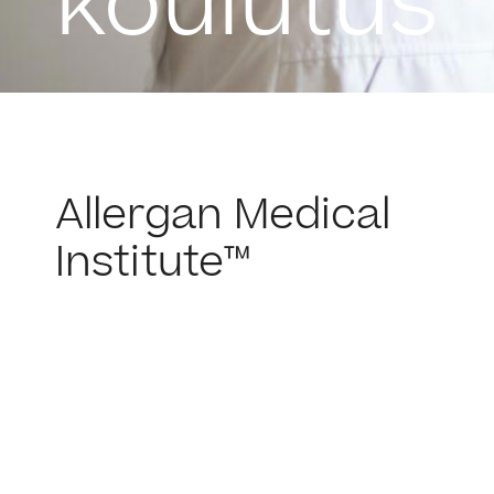
koulutus
Allergan Medical
Institute™