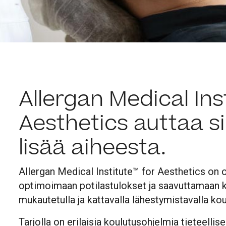
Allergan Medical Ins
Aesthetics auttaa 
lisää aiheesta.
Allergan Medical Institute™ for Aesthetics on
optimoimaan potilastulokset ja saavuttamaan 
mukautetulla ja kattavalla lähestymistavalla ko
Tarjolla on erilaisia koulutusohjelmia tieteellis