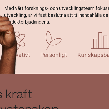
Med vårt forsknings- och utvecklingsteam fokuse
utveckling, är vi fast beslutna att tillhandahåll
produkterbjudandena.
Innovativt
Personligt
Kunskapsba
 kraft