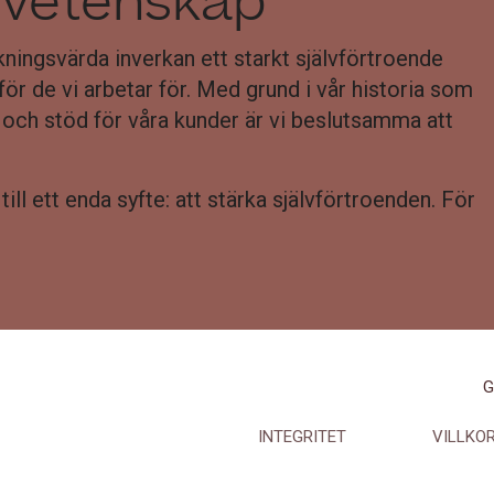
 vetenskap
ningsvärda inverkan ett starkt självförtroende
för de vi arbetar för. Med grund i vår historia som
g och stöd för våra kunder är vi beslutsamma att
till ett enda syfte: att stärka självförtroenden. För
G
INTEGRITET
VILLKO