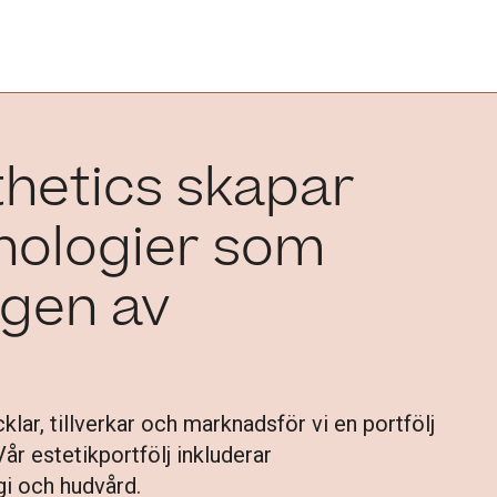
thetics skapar
nologier som
ngen av
ar, tillverkar och marknadsför vi en portfölj
r estetikportfölj inkluderar
rgi och hudvård.