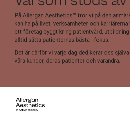
Val som stöds av
På Allergan Aesthetics™ tror vi på den anmärk
kan ha på livet, verksamheter och karriärerna 
ett företag byggt kring patientvård, utbildnin
alltid sätta patienternas bästa i fokus.
Det är därför vi varje dag dedikerar oss själva 
våra kunder, deras patienter och varandra.