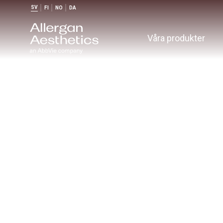
SV
FI
NO
DA
Våra produkter